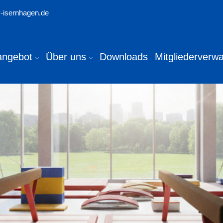
-isernhagen.de
angebot
Über uns
Downloads
Mitgliederverwa